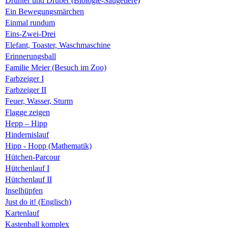
Drunter und Drüber (Biologie-Säugetiere)
Ein Bewegungsmärchen
Einmal rundum
Eins-Zwei-Drei
Elefant, Toaster, Waschmaschine
Erinnerungsball
Familie Meier (Besuch im Zoo)
Farbzeiger I
Farbzeiger II
Feuer, Wasser, Sturm
Flagge zeigen
Hepp – Hipp
Hindernislauf
Hipp - Hopp (Mathematik)
Hütchen-Parcour
Hütchenlauf I
Hütchenlauf II
Inselhüpfen
Just do it! (Englisch)
Kartenlauf
Kastenball komplex