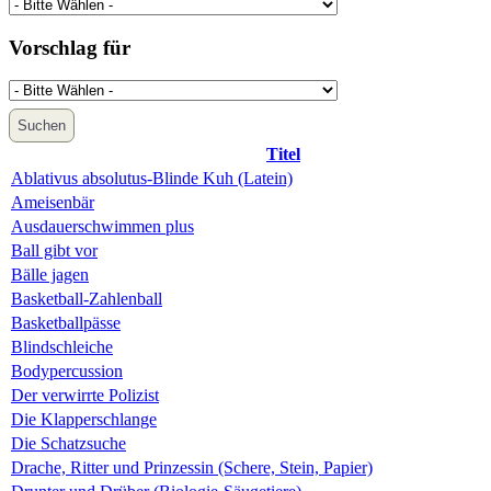
Vorschlag für
Suchen
Titel
Ablativus absolutus-Blinde Kuh (Latein)
Ameisenbär
Ausdauerschwimmen plus
Ball gibt vor
Bälle jagen
Basketball-Zahlenball
Basketballpässe
Blindschleiche
Bodypercussion
Der verwirrte Polizist
Die Klapperschlange
Die Schatzsuche
Drache, Ritter und Prinzessin (Schere, Stein, Papier)