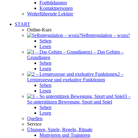
Fortbildungen
Kontaktpersonen
Weiterführende Lektüre
START
Online-Kurs
Selbstregulation – wozu?
Sehen
Lesen
1 – Das Gehirn –
Grundlagen
Sehen
Lesen
2 –
Lernprozesse und exekutive Funktionen
Sehen
Lesen
3 –
So unterstützen Bewegung, Sport und Spiel
Sehen
Lesen
Quellen
Service
Übungen, Spiele, Regeln, Rituale
Motivieren und Trainieren